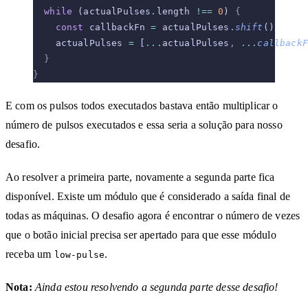
  while
 (actualPulses
.
length 
!==
 0
) 
{
    const
 callbackFn 
=
 actualPulses
.
shift
()
    actualPulses 
=
 [
...
actualPulses
,
 ...
callbackF
  }
}
E com os pulsos todos executados bastava então multiplicar o
número de pulsos executados e essa seria a solução para nosso
desafio.
Ao resolver a primeira parte, novamente a segunda parte fica
disponível. Existe um módulo que é considerado a saída final de
todas as máquinas. O desafio agora é encontrar o número de vezes
que o botão inicial precisa ser apertado para que esse módulo
receba um
.
low-pulse
Nota:
Ainda estou resolvendo a segunda parte desse desafio!