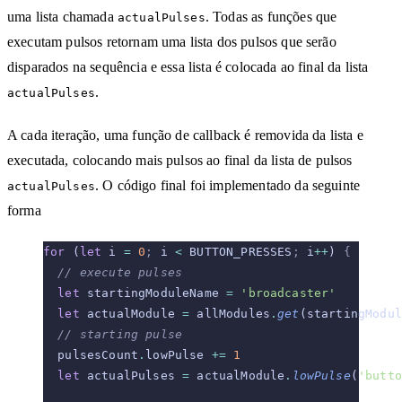
uma lista chamada
. Todas as funções que
actualPulses
executam pulsos retornam uma lista dos pulsos que serão
disparados na sequência e essa lista é colocada ao final da lista
.
actualPulses
A cada iteração, uma função de callback é removida da lista e
executada, colocando mais pulsos ao final da lista de pulsos
. O código final foi implementado da seguinte
actualPulses
forma
for
 (
let
 i 
=
 0
;
 i 
<
 BUTTON_PRESSES
;
 i
++
) 
{
  // execute pulses
  let
 startingModuleName 
=
 'broadcaster'
  let
 actualModule 
=
 allModules
.
get
(startingModul
  // starting pulse
  pulsesCount
.
lowPulse 
+=
 1
  let
 actualPulses 
=
 actualModule
.
lowPulse
(
'butto