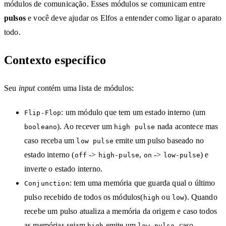
módulos de comunicação. Esses módulos se comunicam entre
pulsos
e você deve ajudar os Elfos a entender como ligar o aparato
todo.
Contexto específico
Seu
input
contém uma lista de módulos:
: um módulo que tem um estado interno (um
Flip-Flop
). Ao recever um
nada acontece mas
booleano
high pulse
caso receba um
emite um pulso baseado no
low pulse
estado interno (
->
,
->
) e
off
high-pulse
on
low-pulse
inverte o estado interno.
: tem uma memória que guarda qual o último
Conjunction
pulso recebido de todos os módulos(
ou
). Quando
high
low
recebe um pulso atualiza a memória da origem e caso todos
as memórias sejam
emite um
, caso
high
low-pulse