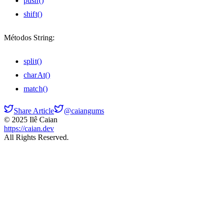
push()
shift()
Métodos String:
split()
charAt()
match()
Share Article
@caiangums
© 2025 Ilê Caian
https://caian.dev
All Rights Reserved.