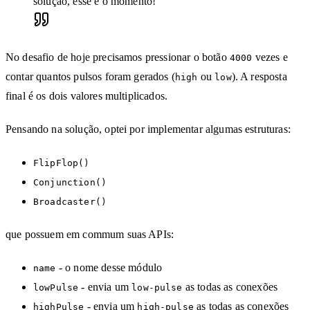
solução, esse é o momento!
No desafio de hoje precisamos pressionar o botão
vezes e
4000
contar quantos pulsos foram gerados (
ou
). A resposta
high
low
final é os dois valores multiplicados.
Pensando na solução, optei por implementar algumas estruturas:
FlipFlop()
Conjunction()
Broadcaster()
que possuem em commum suas APIs:
- o nome desse módulo
name
- envia um
as todas as conexões
lowPulse
low-pulse
- envia um
as todas as conexões
highPulse
high-pulse