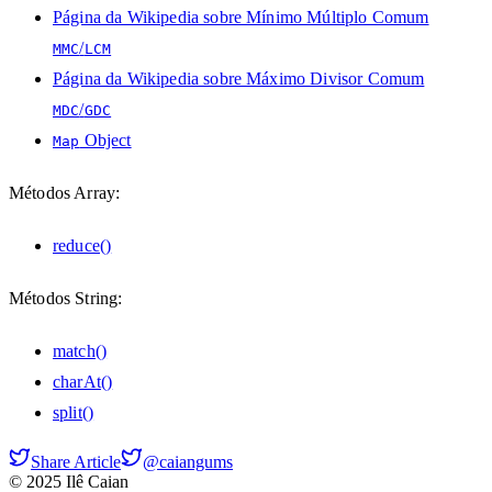
Página da Wikipedia sobre Mínimo Múltiplo Comum
/
MMC
LCM
Página da Wikipedia sobre Máximo Divisor Comum
/
MDC
GDC
Object
Map
Métodos Array:
reduce()
Métodos String:
match()
charAt()
split()
Share Article
@caiangums
© 2025 Ilê Caian