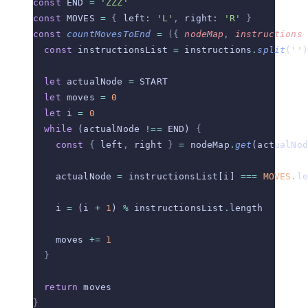
const
 END 
=
 'ZZZ'
const
 MOVES 
=
 {
 left
:
 'L'
,
 right
:
 'R'
 }
const
 countMovesToEnd
 =
 ({
 nodeMap
,
 instructions
 
  const
 instructionsList 
=
 instructions
.
split
(
''
)
  let
 actualNode 
=
 START
  let
 moves 
=
 0
  let
 i 
=
 0
  while
 (actualNode 
!==
 END) 
{
    const
 {
 left
,
 right 
}
 =
 nodeMap
.
get
(actualNod
    actualNode 
=
 instructionsList[i] 
===
 MOVES
.
le
    i 
=
 (i 
+
 1
) 
%
 instructionsList
.
length
    moves 
+=
 1
  }
  return
 moves
}