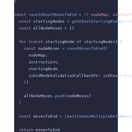
}
const
 countGhostMovesToEnd
 =
 ({
 nodeMap
,
 instruct
  const
 startingNodes 
=
 getGhostStartingNodes
(nod
  const
 allNodeMoves 
=
 []
  for
 (
const
 startingNode 
of
 startingNodes) 
{
    const
 nodeMoves 
=
 countMovesToEnd
(
{
      nodeMap
,
      instructions
,
      startingNode
,
      isEndNodeValidationCallbackFn
:
 isGhostEndin
    }
)
    allNodeMoves
.
push
(nodeMoves)
  }
  const
 movesToEnd 
=
 leastCommonMultipleBetweenLi
  return
 movesToEnd