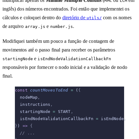
multiplicar apenas os
Mínimo Múltiplo Comuns
(
ou
em
MMC
LCM
inglês) dos números encontrados. Foi então que implementei os
cálculos e coloquei dentro do
diretório de
com os nomes
utils/
de arquivo
e
.
array.js
number.js
Modifiquei também um pouco a função de contagem de
movimentos até o passo final para receber os parâmetros
e
startingNode
isEndNodeValidationCallbackFn
responsáveis por fornecer o nodo inicial e a validação de nodo
final.
const
 countMovesToEnd
 =
 (
{
  nodeMap
,
  instructions
,
  startingNode 
=
 START
,
  isEndNodeValidationCallbackFn 
=
 isEndNode
,
}
) 
=>
 {
  // ...