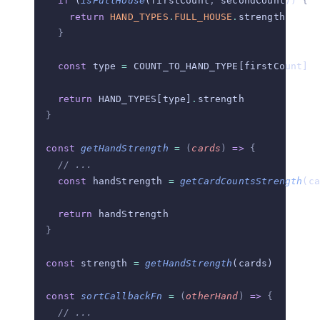
    if
 (
isFullHouse
(firstCount
,
 secondCount)) 
{
      return
 HAND_TYPES
.
FULL_HOUSE
.
strength
    }
    const
 type 
=
 COUNT_TO_HAND_TYPE[firstCount]
    return
 HAND_TYPES[type]
.
strength
  }
  const
 getHandStrength
 =
 (
cards
)
 =>
 {
    // ...
    const
 handStrength 
=
 getCardCountsStrength
(ca
    return
 handStrength
  }
  const
 strength 
=
 getHandStrength
(cards)
  const
 sortCallbackFn
 =
 (
otherHand
)
 =>
 {
    // ...