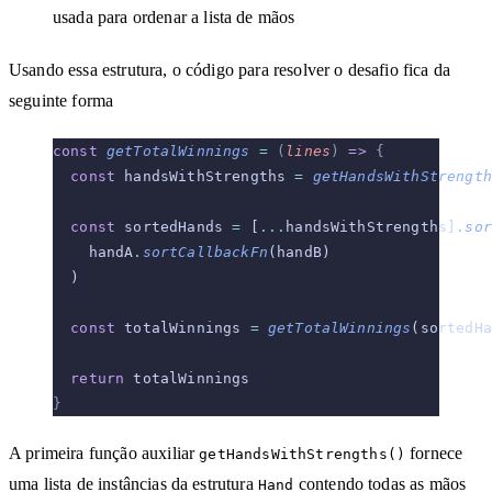
usada para ordenar a lista de mãos
Usando essa estrutura, o código para resolver o desafio fica da
seguinte forma
const
 getTotalWinnings
 =
 (
lines
)
 =>
 {
  const
 handsWithStrengths 
=
 getHandsWithStrength
  const
 sortedHands 
=
 [
...
handsWithStrengths]
.
sor
    handA
.
sortCallbackFn
(handB)
  )
  const
 totalWinnings 
=
 getTotalWinnings
(sortedHa
  return
 totalWinnings
}
A primeira função auxiliar
fornece
getHandsWithStrengths()
uma lista de instâncias da estrutura
contendo todas as mãos
Hand