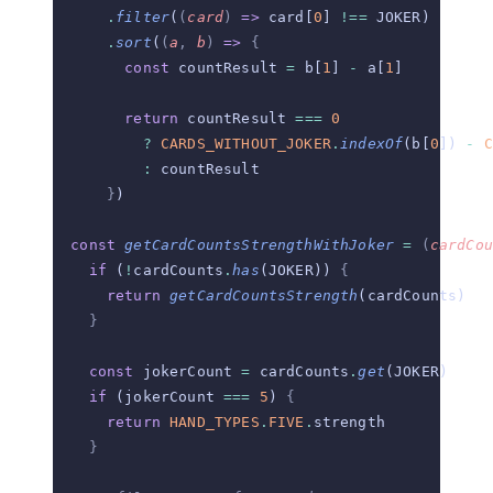
      .
filter
(
(
card
)
 =>
 card[
0
] 
!==
 JOKER)
      .
sort
(
(
a
,
 b
)
 =>
 {
        const
 countResult 
=
 b[
1
] 
-
 a[
1
]
        return
 countResult 
===
 0
          ?
 CARDS_WITHOUT_JOKER
.
indexOf
(b[
0
]) 
-
 C
          :
 countResult
      }
)
  const
 getCardCountsStrengthWithJoker
 =
 (
cardCou
    if
 (
!
cardCounts
.
has
(JOKER)) 
{
      return
 getCardCountsStrength
(cardCounts)
    }
    const
 jokerCount 
=
 cardCounts
.
get
(JOKER)
    if
 (jokerCount 
===
 5
) 
{
      return
 HAND_TYPES
.
FIVE
.
strength
    }