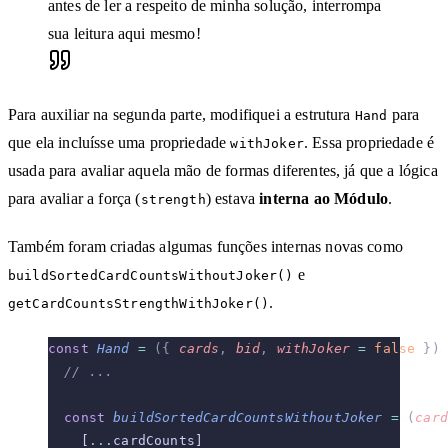
antes de ler a respeito de minha solução, interrompa
sua leitura aqui mesmo!
Para auxiliar na segunda parte, modifiquei a estrutura
para
Hand
que ela incluísse uma propriedade
. Essa propriedade é
withJoker
usada para avaliar aquela mão de formas diferentes, já que a lógica
para avaliar a força (
) estava
interna ao Módulo
.
strength
Também foram criadas algumas funções internas novas como
e
buildSortedCardCountsWithoutJoker()
.
getCardCountsStrengthWithJoker()
const
 Hand
 =
 ({
 cards
,
 bid
,
 withJoker
 =
 false
 })
 
  // ...
  const
 buildSortedCardCountsWithoutJoker
 =
 (
card
    [
...
cardCounts]