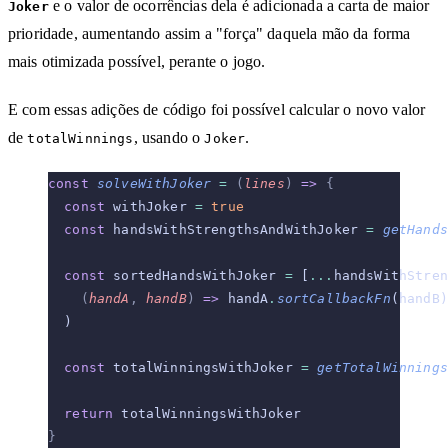
e o valor de ocorrências dela é adicionada a carta de maior
Joker
prioridade, aumentando assim a "força" daquela mão da forma
mais otimizada possível, perante o jogo.
E com essas adições de código foi possível calcular o novo valor
de
, usando o
.
totalWinnings
Joker
const
 solveWithJoker
 =
 (
lines
)
 =>
 {
  const
 withJoker 
=
 true
  const
 handsWithStrengthsAndWithJoker 
=
 getHands
  const
 sortedHandsWithJoker 
=
 [
...
handsWithStren
    (
handA
,
 handB
)
 =>
 handA
.
sortCallbackFn
(handB)
  )
  const
 totalWinningsWithJoker 
=
 getTotalWinnings
  return
 totalWinningsWithJoker
}