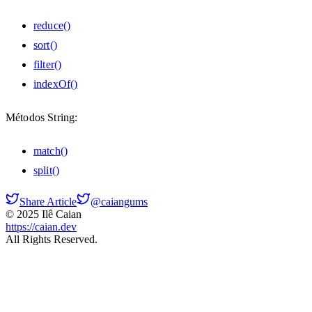
reduce()
sort()
filter()
indexOf()
Métodos String:
match()
split()
Share Article
@caiangums
© 2025 Ilê Caian
https://caian.dev
All Rights Reserved.