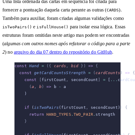
Uma lista ordenada das cartas em sequência foi criada para
fornecer a pontuação daquela carta perante as outras (
).
CARDS
Também para auxiliar, foram criadas algumas validações como
e
para isolar essa lógica. Essas
isTwoPairs()
isFullHouse()
estruturas foram omitidas neste artigo mas podem ser encontradas
(
algumas com outros nomes após refatorar o código para a parte
2
) no
arquivo do dia 07 dentro do repositório do GitHub
.
const
 Hand
 =
 ({
 cards
,
 bid
 })
 =>
 {
  const
 getCardCountsStrength
 =
 (
cardCounts
)
 =>
 {
    const
 [
firstCount
,
 secondCount
]
 =
 [
...
cardCou
      (
a
,
 b
)
 =>
 b 
-
 a
    )
    if
 (
isTwoPairs
(firstCount
,
 secondCount)) 
{
      return
 HAND_TYPES
.
TWO_PAIR
.
strength
    }