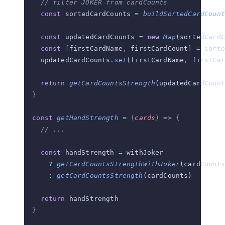
    // filter JOKER from cardCounts
    const
 sortedCardCounts 
=
 buildSortedCardCount
    const
 updatedCardCounts 
=
 new
 Map
(sortedCardC
    const
 [
firstCardName
,
 firstCardCount
]
 =
 sorte
    updatedCardCounts
.
set
(firstCardName
,
 firstCar
    return
 getCardCountsStrength
(updatedCardCount
  }
  const
 getHandStrength
 =
 (
cards
)
 =>
 {
    // ...
    const
 handStrength 
=
 withJoker
      ?
 getCardCountsStrengthWithJoker
(cardCounts
      :
 getCardCountsStrength
(cardCounts)
    return
 handStrength
  }