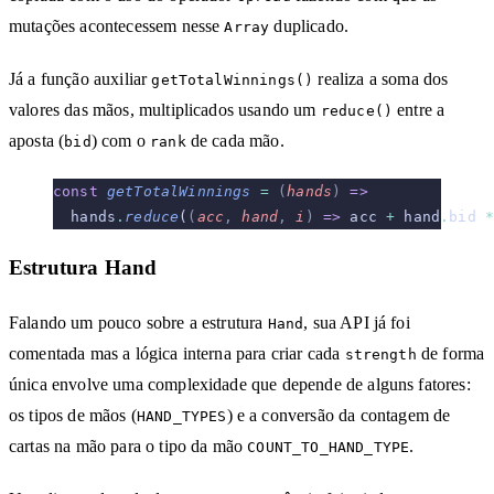
mutações acontecessem nesse
duplicado.
Array
Já a função auxiliar
realiza a soma dos
getTotalWinnings()
valores das mãos, multiplicados usando um
entre a
reduce()
aposta (
) com o
de cada mão.
bid
rank
const
 getTotalWinnings
 =
 (
hands
)
 =>
  hands
.
reduce
(
(
acc
,
 hand
,
 i
)
 =>
 acc 
+
 hand
.
bid 
Estrutura Hand
Falando um pouco sobre a estrutura
, sua API já foi
Hand
comentada mas a lógica interna para criar cada
de forma
strength
única envolve uma complexidade que depende de alguns fatores:
os tipos de mãos (
) e a conversão da contagem de
HAND_TYPES
cartas na mão para o tipo da mão
.
COUNT_TO_HAND_TYPE