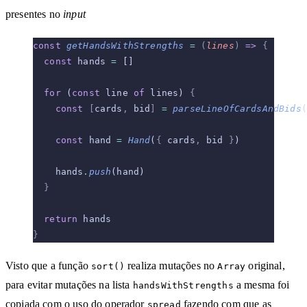
presentes no
input
const
 getHandsWithStrengths
 =
 (
lines
)
 =>
 {
  const
 hands 
=
 []
  for
 (
const
 line 
of
 lines) 
{
    const
 [
cards
,
 bid
]
 =
 parseLineOfCardsAndBids
(
    const
 hand 
=
 Hand
(
{
 cards
,
 bid 
}
)
    hands
.
push
(hand)
  }
  return
 hands
}
Visto que a função
realiza mutações no
original,
sort()
Array
para evitar mutações na lista
a mesma foi
handsWithStrengths
copiada com o uso do operador
fazendo com que as
spread