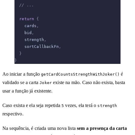
  // ...
  return
 {
    cards
,
    bid
,
    strength
,
    sortCallbackFn
,
  }
}
Ao iniciar a função
é
getCardCountsStrengthWithJoker()
validado se a carta
existe na mão. Caso não exista, basta
Joker
usar a função já existente.
Caso exista e ela seja repetida
vezes, ela terá o
5
strength
respectivo.
Na sequência, é criada uma nova lista
sem a presença da carta