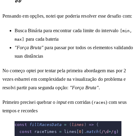
Pensando em opções, notei que poderia resolver esse desafio com:
Busca Binária para encontrar cada limite do intervalo
[min,
para cada bateria
max]
"Força Bruta"
para passar por todos os elementos validando
suas distâncias
No começo optei por tentar pela primeira abordagem mas por 2
vezes esbarrei em complexidade na visualização do problema e
resolvi partir para segunda opção:
"Força Bruta"
.
Primeiro precisei quebrar o
input
em corridas (
) com seus
races
tempos e recordes
const
 fillRacesData
 =
 (
lines
)
 =>
 {
  const
 raceTimes 
=
 lines[
0
]
.
match
(
/\d
+
/
g
)