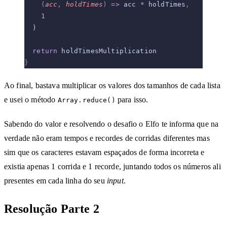
    (
acc
,
 holdTimes
)
 =>
 acc 
*
 holdTimes
,
    1
  )
  return
 holdTimesMultiplication
}
Ao final, bastava multiplicar os valores dos tamanhos de cada lista
e usei o método
para isso.
Array.reduce()
Sabendo do valor e resolvendo o desafio o Elfo te informa que na
verdade não eram tempos e recordes de corridas diferentes mas
sim que os caracteres estavam espaçados de forma incorreta e
existia apenas 1 corrida e 1 recorde, juntando todos os números ali
presentes em cada linha do seu
input
.
Resolução Parte 2