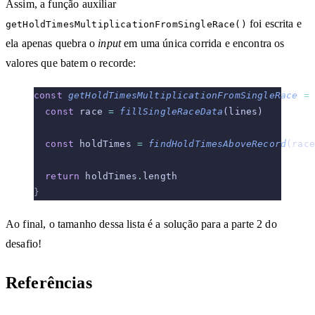
Assim, a função auxiliar
foi escrita e
getHoldTimesMultiplicationFromSingleRace()
ela apenas quebra o
input
em uma única corrida e encontra os
valores que batem o recorde:
const
 getHoldTimesMultiplicationFromSingleRace
 =
 
  const
 race 
=
 fillSingleRaceData
(lines)
  const
 holdTimes 
=
 findHoldTimesAboveRecord
(race
  return
 holdTimes
.
length
}
Ao final, o tamanho dessa lista é a solução para a parte 2 do
desafio!
Referências