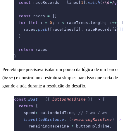
  const
 raceRecords 
=
 lines[
1
]
.
match
(
/\d
+
/
g
)
  const
 races 
=
 []
  for
 (
let
 i 
=
 0
;
 i 
<
 raceTimes
.
length
;
 i
++
) 
{
    races
.
push
([raceTimes[i]
,
 raceRecords[i]])
  }
  return
 races
}
Percebi que precisava isolar um pouco da lógica de um barco
(
) e construi uma estrutura simples para isso que seria de
Boat
grande ajuda durante a resolução do desafio.
const
 Boat
 =
 ({
 buttonHoldTime
 })
 =>
 {
  return
 {
    speed
:
 buttonHoldTime
,
 // 1 mm / ms
    travelledDistance
:
 (
remainingRaceTime
)
 =>
      remainingRaceTime 
*
 buttonHoldTime
,