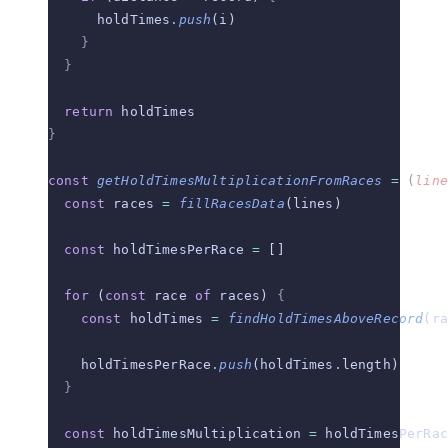
      holdTimes
.
push
(i)
    }
  }
  return
 holdTimes
}
const
 getHoldTimesMultiplicationFromRaces
 =
 (
line
  const
 races 
=
 fillRacesData
(lines)
  const
 holdTimesPerRace 
=
 []
  for
 (
const
 race 
of
 races) 
{
    const
 holdTimes 
=
 findHoldTimesAboveRecord
(ra
    holdTimesPerRace
.
push
(holdTimes
.
length)
  }
  const
 holdTimesMultiplication 
=
 holdTimesPerRac