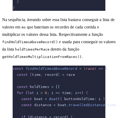
  }
}
Na sequência, iterando sobre essa lista bastava conseguir a lista de
valores em
que bateriam os recordes de cada corrida e
ms
multiplicar os valores dessa lista. Respectivamente a função
e usada para conseguir os valores
findHoldTimesAboveRecord()
da lista
dentro da função
holdTimesPerRace
.
getHoldTimesMultiplicationFromRaces()
const
 findHoldTimesAboveRecord
 =
 (
race
)
 =>
 {
  const
 [
time
,
 record
]
 =
 race
  const
 holdTimes 
=
 []
  for
 (
let
 i 
=
 0
;
 i 
<=
 time
;
 i
++
) 
{
    const
 boat 
=
 Boat
(
{
 buttonHoldTime
:
 i 
}
)
    const
 distance 
=
 boat
.
travelledDistance
(time 
    if
 (distance 
>
 record) 
{