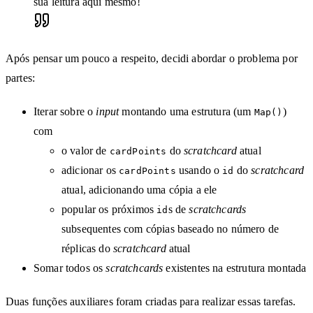
sua leitura aqui mesmo!
Após pensar um pouco a respeito, decidi abordar o problema por
partes:
Iterar sobre o
input
montando uma estrutura (um
)
Map()
com
o valor de
do
scratchcard
atual
cardPoints
adicionar os
usando o
do
scratchcard
cardPoints
id
atual, adicionando uma cópia a ele
popular os próximos
s de
scratchcards
id
subsequentes com cópias baseado no número de
réplicas do
scratchcard
atual
Somar todos os
scratchcards
existentes na estrutura montada
Duas funções auxiliares foram criadas para realizar essas tarefas.