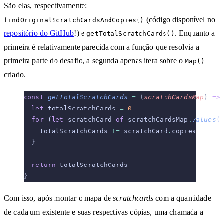
São elas, respectivamente:
(código disponível no
findOriginalScratchCardsAndCopies()
repositório do GitHub
!) e
. Enquanto a
getTotalScratchCards()
primeira é relativamente parecida com a função que resolvia a
primeira parte do desafio, a segunda apenas itera sobre o
Map()
criado.
const
 getTotalScratchCards
 =
 (
scratchCardsMap
)
 =>
  let
 totalScratchCards 
=
 0
  for
 (
let
 scratchCard 
of
 scratchCardsMap
.
values
(
    totalScratchCards 
+=
 scratchCard
.
copies
  }
  return
 totalScratchCards
}
Com isso, após montar o mapa de
scratchcards
com a quantidade
de cada um existente e suas respectivas cópias, uma chamada a