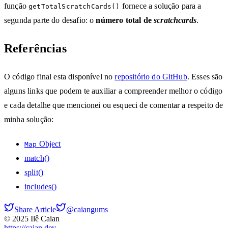
função
fornece a solução para a
getTotalScratchCards()
segunda parte do desafio: o
número total de
scratchcards
.
Referências
O código final esta disponível no
repositório do GitHub
. Esses são
alguns links que podem te auxiliar a compreender melhor o código
e cada detalhe que mencionei ou esqueci de comentar a respeito de
minha solução:
Object
Map
match()
split()
includes()
Share Article
@caiangums
© 2025 Ilê Caian
https://caian.dev