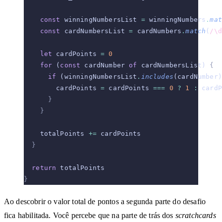
    const
 winningNumbersList 
=
 winningNumbers
.
mat
    const
 cardNumbersList 
=
 cardNumbers
.
match
(
/\d
    let
 cardPoints 
=
 0
    for
 (
const
 cardNumber 
of
 cardNumbersList) 
{
      if
 (winningNumbersList
.
includes
(cardNumber)
        cardPoints 
=
 cardPoints 
===
 0
 ?
 1
 :
 cardP
      }
    }
    totalPoints 
+=
 cardPoints
  }
  return
 totalPoints
}
Ao descobrir o valor total de pontos a segunda parte do desafio
fica habilitada. Você percebe que na parte de trás dos
scratchcards