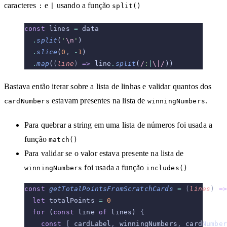
caracteres
e
usando a função
:
|
split()
const
 lines 
=
 data
  .
split
(
'
\n
'
)
  .
slice
(
0
,
 -
1
)
  .
map
(
(
line
)
 =>
 line
.
split
(
/
:
|
\|/
))
Bastava então iterar sobre a lista de linhas e validar quantos dos
estavam presentes na lista de
.
cardNumbers
winningNumbers
Para quebrar a string em uma lista de números foi usada a
função
match()
Para validar se o valor estava presente na lista de
foi usada a função
winningNumbers
includes()
const
 getTotalPointsFromScratchCards
 =
 (
lines
)
 =>
  let
 totalPoints 
=
 0
  for
 (
const
 line 
of
 lines) 
{
    const
 [
_cardLabel
,
 winningNumbers
,
 cardNumber